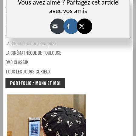
Vous avez aimé ? Partagez cet article
ASSOCIATION FRANÇAISE DES CINÉMAS D’ART ET D’ESSAI
avec vos amis
SYNDICAT DES CINÉMAS D’ART, DE RÉPERTOIRE ET D’ESSAI
ASSOCIATION DES DISTRIBUTEURS DE FILMS DE PATRIMOINE
AGENCE POUR LE DÉVELOPPEMENT RÉGIONAL DU CINÉMA
LA CINÉMATHÈQUE FRANÇAISE
LA CINÉMATHÈQUE DE TOULOUSE
DVD CLASSIK
TOUS LES JOURS CURIEUX
PORTFOLIO : MONA ET MOI