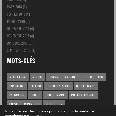
MARS 2018
(2)
FÉVRIER 2018
(4)
JANVIER 2018
(5)
DÉCEMBRE 2017
(4)
NOVEMBRE 2017
(4)
OCTOBRE 2017
(3)
SEPTEMBRE 2017
(4)
MOTS-CLÉS
ART ET ESSAI
ARTICLE
CINÉMA
CLASSIQUE
DISTRIBUTEUR
EXPLOITANT
FICTION
HISTOIRES VRAIES
NOIR ET BLANC
PATRIMOINE
PHOTO
PHOTOGRAMME
PHOTOS LÉGENDES
POESIE
REPERTOIRE
RÉCIT
TV
Nous utilisons des cookies pour vous offrir la meilleure
expérience sur notre site.