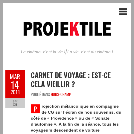
Le cinéma, c'est la vie !⎢La vie, c’est du cinéma !
CARNET DE VOYAGE : EST-CE
MAR
14
CELA VIEILLIR ?
2018
PUBLIÉ DANS
HORS-CHAMP
par
CG
rojection mélancolique en compagnie
P
de CG sur l’écran de nos souvenirs, du
côté de « Providence » ou de « Sonate
d’automne ». À la fin de la séance, tous les
voyageurs descendent de voiture