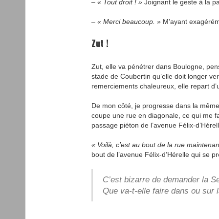
– « Tout droit ! »
Joignant le geste à la p
– « Merci beaucoup. »
M’ayant exagérémen
Zut !
Zut, elle va pénétrer dans Boulogne, pensé
stade de Coubertin qu’elle doit longer ve
remerciements chaleureux, elle repart d’u
De mon côté, je progresse dans la même d
coupe une rue en diagonale, ce qui me fa
passage piéton de l’avenue Félix-d’Hérel
« Voilà, c’est au bout de la rue maintenan
bout de l’avenue Félix-d’Hérelle qui se 
C’est bizarre de demander la S
Que va-t-elle faire dans ou sur 