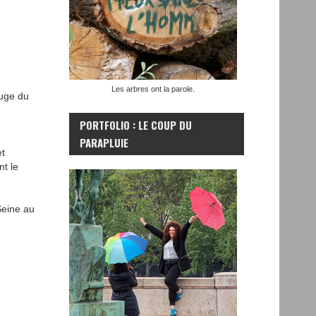
Les arbres ont la parole.
ouge du
PORTFOLIO : LE COUP DU
PARAPLUIE
et
nt le
Seine au