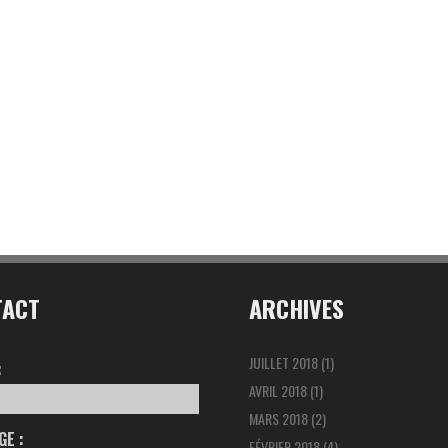
TACT
ARCHIVES
JUILLET 2018
(1)
:
AVRIL 2018
(1)
MARS 2018
(2)
E :
FÉVRIER 2018
(4)