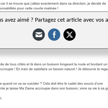
r il se trouve que j’allais exactement dans sa direction, je décide de
ponsabilités pour cette courte matinée !
 pense à cette dame et m’interroge sur sa hâte de trouver la Seine. Inte
s avez aimé ? Partagez cet article avec vos 
a Seine et non une adresse. Que va-t-elle faire dans ou sur la Seine ?
e perpendiculaire à l’avenue Le-Jour-se-Lève, et mon esprit est tout enti
itée par un sentiment mitigé de vouloir la revoir et craindre les ennui
de de tous côtés et là dans un buisson longeant la route et bordant un
croupie ! En train de satisfaire un besoin naturel ! Je détourne le rega
ie quand on va se suicider ? Cela doit être le cadet des soucis d’une
rtie je laisse Ma Dame accroupie dans son buisson, vivre sa vie à sa g
i.