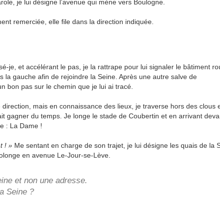
arole, je lui désigne l’avenue qui mène vers Boulogne.
t remerciée, elle file dans la direction indiquée.
-je, et accélérant le pas, je la rattrape pour lui signaler le bâtiment r
rs la gauche afin de rejoindre la Seine. Après une autre salve de
n bon pas sur le chemin que je lui ai tracé.
irection, mais en connaissance des lieux, je traverse hors des clous 
it gagner du temps. Je longe le stade de Coubertin et en arrivant deva
le : La Dame !
t ! »
Me sentant en charge de son trajet, je lui désigne les quais de la 
prolonge en avenue Le-Jour-se-Lève.
eine et non une adresse.
la Seine ?