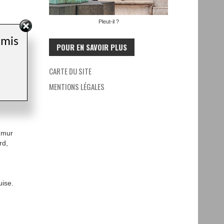
Pleut-il ?
ntions
amis
POUR EN SAVOIR PLUS
CARTE DU SITE
MENTIONS LÉGALES
er
s
 mur
rd,
uise.