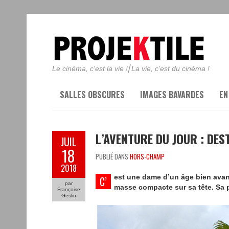
Le cinéma, c'est la vie !⎢La vie, c’est du cinéma !
SALLES OBSCURES
IMAGES BAVARDES
EN
L’AVENTURE DU JOUR : DEST
JUIL
18
PUBLIÉ DANS
HORS-CHAMP
2018
est une dame d’un âge bien avan
C’
par
masse compacte sur sa tête. Sa p
Françoise
Geslin