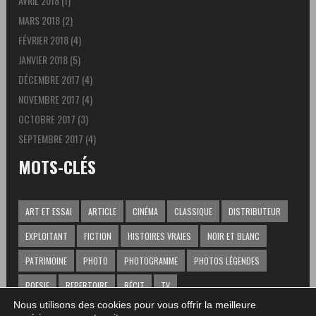
AVRIL 2018
(1)
MARS 2018
(2)
FÉVRIER 2018
(4)
JANVIER 2018
(5)
DÉCEMBRE 2017
(4)
NOVEMBRE 2017
(4)
OCTOBRE 2017
(3)
SEPTEMBRE 2017
(4)
MOTS-CLÉS
ART ET ESSAI
ARTICLE
CINÉMA
CLASSIQUE
DISTRIBUTEUR
EXPLOITANT
FICTION
HISTOIRES VRAIES
NOIR ET BLANC
PATRIMOINE
PHOTO
PHOTOGRAMME
PHOTOS LÉGENDES
POESIE
REPERTOIRE
RÉCIT
TV
Nous utilisons des cookies pour vous offrir la meilleure