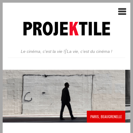
Le cinéma, c'est la vie !⎢La vie, c’est du cinéma !