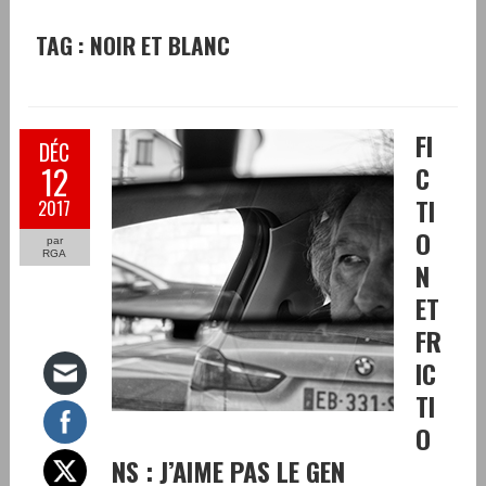
TAG : NOIR ET BLANC
NELLE
FI
DÉC
12
C
TI
2017
O
par
RGA
N
ET
FR
IC
TI
O
NS : J’AIME PAS LE GEN